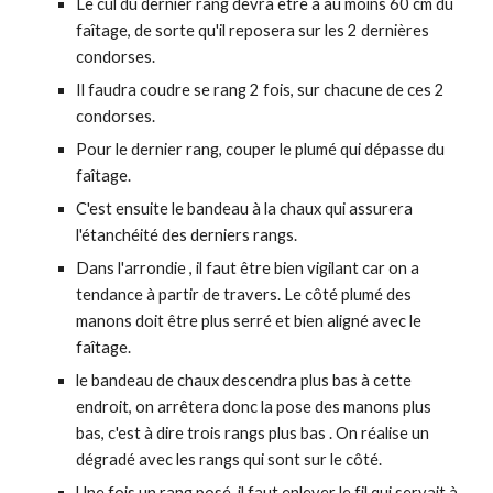
Le cul du dernier rang devra être à au moins 60 cm du
faîtage, de sorte qu'il reposera sur les 2 dernières
condorses.
Il faudra coudre se rang 2 fois, sur chacune de ces 2
condorses.
Pour le dernier rang, couper le plumé qui dépasse du
faîtage.
C'est ensuite le bandeau à la chaux qui assurera
l'étanchéité des derniers rangs.
Dans l'arrondie , il faut être bien vigilant car on a
tendance à partir de travers. Le côté plumé des
manons doit être plus serré et bien aligné avec le
faîtage.
le bandeau de chaux descendra plus bas à cette
endroit, on arrêtera donc la pose des manons plus
bas, c'est à dire trois rangs plus bas . On réalise un
dégradé avec les rangs qui sont sur le côté.
Une fois un rang posé, il faut enlever le fil qui servait à