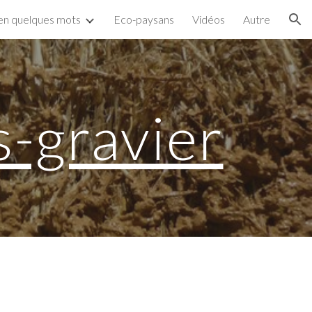
en quelques mots
Eco-paysans
Vidéos
Autre
ion
-gravier