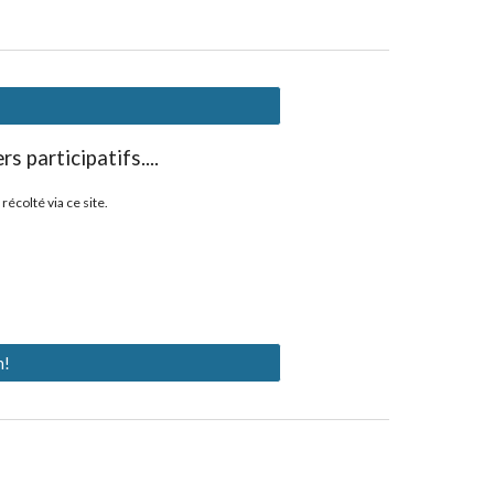
s participatifs....
écolté via ce site.
n!