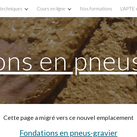
 techniques
Cours en ligne
Nos formations
L'APTE 
ip to main content
Skip to navigat
ons en pneus
Cette page a migré vers ce nouvel emplacement
Fondations en pneus-gravier